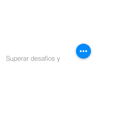
Superar desafios y
dificultades
Muchos niños enfrentan desafíos y
dificultades en sus vidas, como la
pobreza, la violencia, el abuso y la
falta de oportunidades. Al crear estos
espacios, podemos marcar la
diferencia al ofrecer apoyo y
actividades para ayudarles a superar