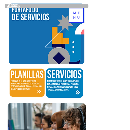
ME
NU