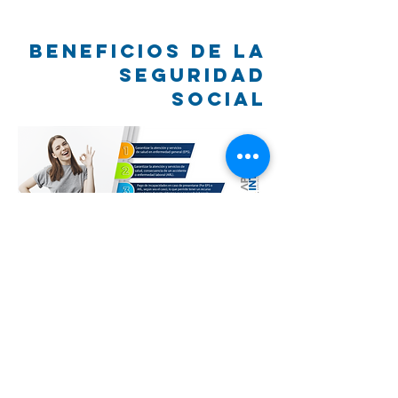
Beneficios de la
seguridad
social
¡ DE SANTANDER
PARA COLOMBIA !
Llámanos
301 425 09 98
-
3046624843